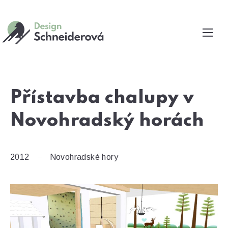
Zavř
Navi
Přístavba chalupy v
Novohradský horách
2012
Novohradské hory