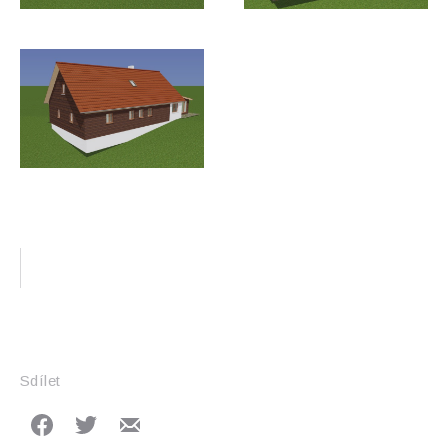
Předchozí
Dalš
Sdílet